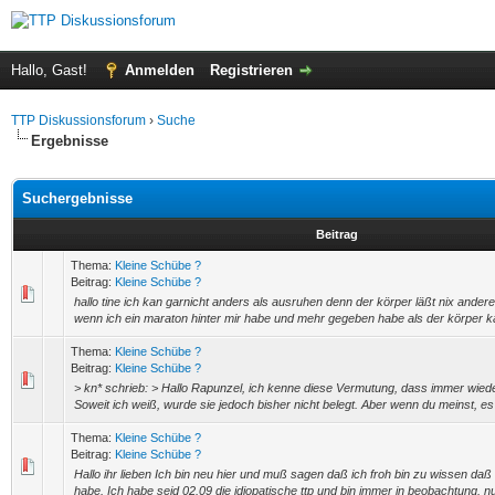
Hallo, Gast!
Anmelden
Registrieren
TTP Diskussionsforum
›
Suche
Ergebnisse
Suchergebnisse
Beitrag
Thema:
Kleine Schübe ?
Beitrag:
Kleine Schübe ?
hallo tine ich kan garnicht anders als ausruhen denn der körper läßt nix andere
wenn ich ein maraton hinter mir habe und mehr gegeben habe als der körper ka
Thema:
Kleine Schübe ?
Beitrag:
Kleine Schübe ?
> kn* schrieb: > Hallo Rapunzel, ich kenne diese Vermutung, dass immer wiede
Soweit ich weiß, wurde sie jedoch bisher nicht belegt. Aber wenn du meinst, es 
Thema:
Kleine Schübe ?
Beitrag:
Kleine Schübe ?
Hallo ihr lieben Ich bin neu hier und muß sagen daß ich froh bin zu wissen daß 
habe. Ich habe seid 02.09 die idiopatische ttp und bin immer in beobachtung. nu