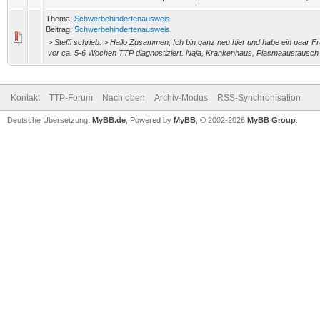
Thema:
Schwerbehindertenausweis
Beitrag:
Schwerbehindertenausweis
> Steffi schrieb: > Hallo Zusammen, Ich bin ganz neu hier und habe ein paar F
vor ca. 5-6 Wochen TTP diagnostiziert. Naja, Krankenhaus, Plasmaaustausch u
Kontakt
TTP-Forum
Nach oben
Archiv-Modus
RSS-Synchronisation
Deutsche Übersetzung:
MyBB.de
, Powered by
MyBB
, © 2002-2026
MyBB Group
.