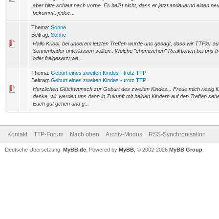
aber bitte schaut nach vorne. Es heißt nicht, dass er jetzt andauernd einen n
bekommt, jedoc...
Thema:
Sonne
Beitrag:
Sonne
Hallo Krissi, bei unserem letzten Treffen wurde uns gesagt, dass wir TTPler au
Sonnenbäder unterlassen sollten.. Welche "chemischen" Reaktionen bei uns fr
oder freigesetzt we...
Thema:
Geburt eines zweiten Kindes - trotz TTP
Beitrag:
Geburt eines zweiten Kindes - trotz TTP
Herzlichen Glückwunsch zur Geburt des zweiten Kindes... Freue mich riesig f
denke, wir werden uns dann in Zukunft mit beiden Kindern auf den Treffen sehe
Euch gut gehen und g...
Kontakt
TTP-Forum
Nach oben
Archiv-Modus
RSS-Synchronisation
Deutsche Übersetzung:
MyBB.de
, Powered by
MyBB
, © 2002-2026
MyBB Group
.