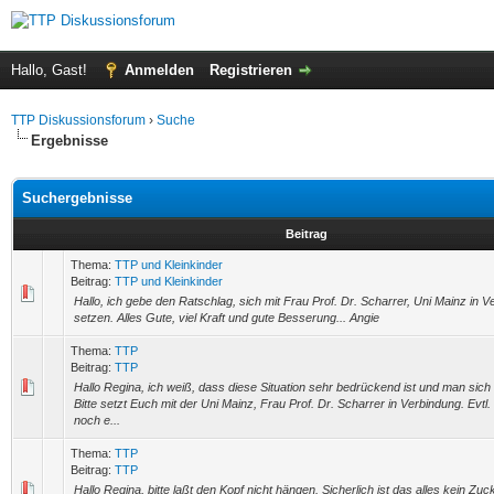
Hallo, Gast!
Anmelden
Registrieren
TTP Diskussionsforum
›
Suche
Ergebnisse
Suchergebnisse
Beitrag
Thema:
TTP und Kleinkinder
Beitrag:
TTP und Kleinkinder
Hallo, ich gebe den Ratschlag, sich mit Frau Prof. Dr. Scharrer, Uni Mainz in 
setzen. Alles Gute, viel Kraft und gute Besserung... Angie
Thema:
TTP
Beitrag:
TTP
Hallo Regina, ich weiß, dass diese Situation sehr bedrückend ist und man sich se
Bitte setzt Euch mit der Uni Mainz, Frau Prof. Dr. Scharrer in Verbindung. Evtl
noch e...
Thema:
TTP
Beitrag:
TTP
Hallo Regina, bitte laßt den Kopf nicht hängen. Sicherlich ist das alles kein Zu