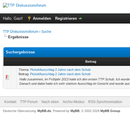
Hallo, Gast!
Anmelden
Registrieren
TTP Diskussionsforum
›
Suche
Ergebnisse
Suchergebnisse
Beitrag
Thema:
Pickel/Ausschlag 2 Jahre nach dem Schub
Beitrag:
Pickel/Ausschlag 2 Jahre nach dem Schub
Hallo zusammen, im Frühjahr 2013 hatte ich den ersten TTP Schub. Ich wurde 
Danach und dabei hatte ich sehr starken Ausschlag im Gesicht und wurde auch i
Kontakt
TTP-Forum
Nach oben
Archiv-Modus
RSS-Synchronisation
Deutsche Übersetzung:
MyBB.de
, Powered by
MyBB
, © 2002-2026
MyBB Group
.