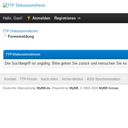
Hallo, Gast!
Anmelden
Registrieren
TTP Diskussionsforum
Forenmeldung
TTP Diskussionsforum
Der Suchbegriff ist ungültig. Bitte gehen Sie zurück und versuchen Sie es 
Kontakt
TTP-Forum
Nach oben
Archiv-Modus
RSS-Synchronisation
Deutsche Übersetzung:
MyBB.de
, Powered by
MyBB
, © 2002-2026
MyBB Group
.