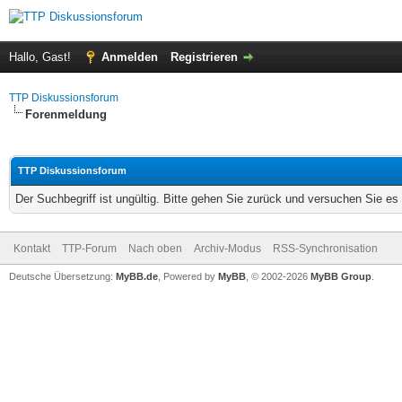
Hallo, Gast!
Anmelden
Registrieren
TTP Diskussionsforum
Forenmeldung
TTP Diskussionsforum
Der Suchbegriff ist ungültig. Bitte gehen Sie zurück und versuchen Sie es 
Kontakt
TTP-Forum
Nach oben
Archiv-Modus
RSS-Synchronisation
Deutsche Übersetzung:
MyBB.de
, Powered by
MyBB
, © 2002-2026
MyBB Group
.