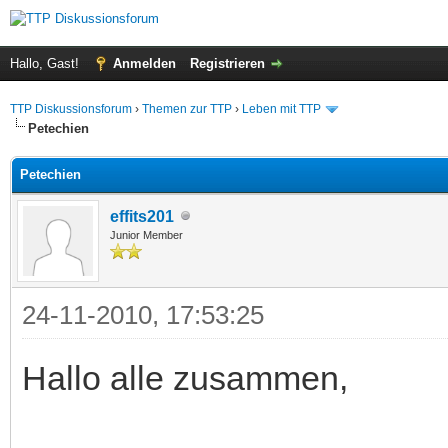
Hallo, Gast!
Anmelden
Registrieren
TTP Diskussionsforum
›
Themen zur TTP
›
Leben mit TTP
Petechien
Petechien
effits201
Junior Member
24-11-2010, 17:53:25
Hallo alle zusammen,