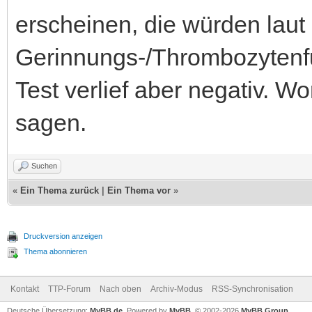
erscheinen, die würden laut 
Gerinnungs-/Thrombozytenfu
Test verlief aber negativ. W
sagen.
Suchen
«
Ein Thema zurück
|
Ein Thema vor
»
Druckversion anzeigen
Thema abonnieren
Kontakt
TTP-Forum
Nach oben
Archiv-Modus
RSS-Synchronisation
Deutsche Übersetzung:
MyBB.de
, Powered by
MyBB
, © 2002-2026
MyBB Group
.