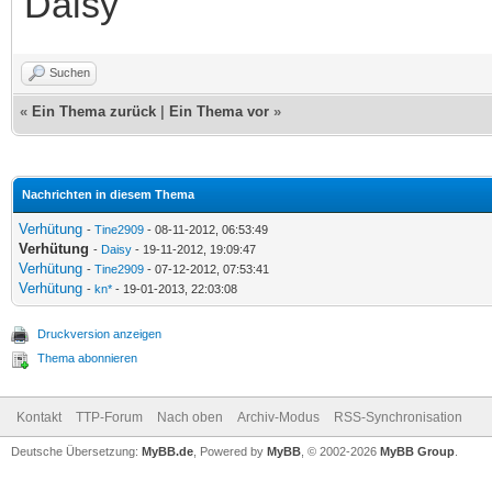
Daisy
Suchen
«
Ein Thema zurück
|
Ein Thema vor
»
Nachrichten in diesem Thema
Verhütung
-
Tine2909
- 08-11-2012, 06:53:49
Verhütung
-
Daisy
- 19-11-2012, 19:09:47
Verhütung
-
Tine2909
- 07-12-2012, 07:53:41
Verhütung
-
kn*
- 19-01-2013, 22:03:08
Druckversion anzeigen
Thema abonnieren
Kontakt
TTP-Forum
Nach oben
Archiv-Modus
RSS-Synchronisation
Deutsche Übersetzung:
MyBB.de
, Powered by
MyBB
, © 2002-2026
MyBB Group
.