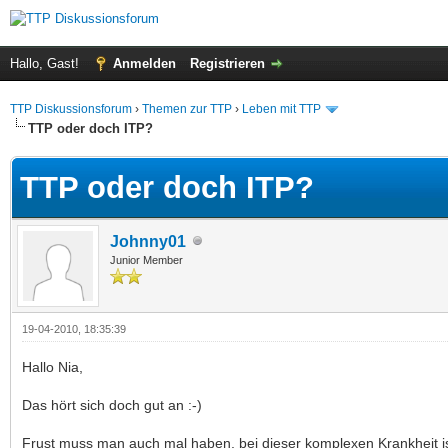
Hallo, Gast!
Anmelden
Registrieren
TTP Diskussionsforum
›
Themen zur TTP
›
Leben mit TTP
TTP oder doch ITP?
TTP oder doch ITP?
Johnny01
Junior Member
19-04-2010, 18:35:39
Hallo Nia,
Das hört sich doch gut an :-)
Frust muss man auch mal haben, bei dieser komplexen Krankheit i