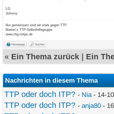
LG
Johnny
Nur gemeinsam sind wir stark gegen TTP.
Marion´s TTP-Selbsthilfegruppe
www.shg.mttps.de
Homepage
Suchen
«
Ein Thema zurück
|
Ein Th
Nachrichten in diesem Thema
TTP oder doch ITP?
-
Nia
- 14-10
TTP oder doch ITP?
-
anja80
- 16